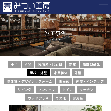
施工事例
gallery
全て
玄関
洗面所・脱衣所
新築
循環型解体
屋根・外壁
家屋解体
外構
増改築・デザインリフォーム
古民家
内装・インテリア
リビング
マンション
トイレ
キッチン
ウッドデッキ
その他
お風呂