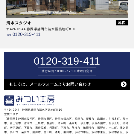
清水スタジオ
地図
〒424-0944 静岡県静岡市清水区築地町8-10
0120-319-411
Tel.
0120-319-411
受付時間 10:00～17:00 水曜日定休
もしくは、メールフォームよりお問い合わせ
〒424-0944 静岡県静岡市清水区築地町8-10
営業エリア：
【静岡県】静岡市駿河区、静岡市葵区、静岡市清水区、焼津市、藤枝市、島田市、川根本町、富士
市、富士宮市、沼津市、三島市、長泉町、清水町、函南町、伊豆市、伊豆の国市、西伊豆町、松崎
町、南伊豆町、下田市、東伊豆町、河津町、伊東市、熱海市、御殿場市、裾野市、小山町、牧之原
市、掛川市、菊川市、袋井市、吉田町、森町、磐田市、浜松市中区、浜松市東区、浜松市西区、浜