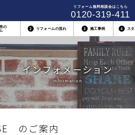
リフォーム無料相談会はこちら
0120-319-411
房の
リフォームの流れ
施工事例
スタ
2
3
4
ム
インフォメーション
information
USE のご案内