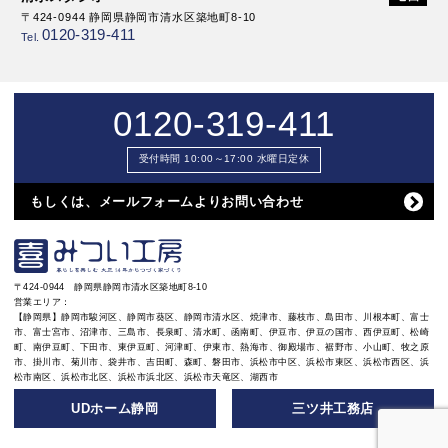
〒424-0944 静岡県静岡市清水区築地町8-10
0120-319-411
Tel.
0120-319-411
受付時間 10:00～17:00 水曜日定休
もしくは、メールフォームよりお問い合わせ
〒424-0944 静岡県静岡市清水区築地町8-10
営業エリア：
【静岡県】静岡市駿河区、静岡市葵区、静岡市清水区、焼津市、藤枝市、島田市、川根本町、富士
市、富士宮市、沼津市、三島市、長泉町、清水町、函南町、伊豆市、伊豆の国市、西伊豆町、松崎
町、南伊豆町、下田市、東伊豆町、河津町、伊東市、熱海市、御殿場市、裾野市、小山町、牧之原
市、掛川市、菊川市、袋井市、吉田町、森町、磐田市、浜松市中区、浜松市東区、浜松市西区、浜
松市南区、浜松市北区、浜松市浜北区、浜松市天竜区、湖西市
UDホーム静岡
三ツ井工務店