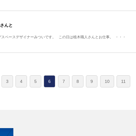
さんと
グスペースデザイナーみついです。 この日は植木職人さんとお仕事。 ・・・
3
4
5
6
7
8
9
10
11