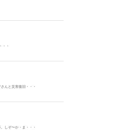
・・・
皆さんと災害復旧・・・
事。しぞ〜か・ま・・・